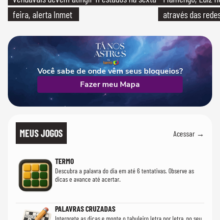
feira, alerta Inmet
através das redes
Você sabe de onde vêm seus bloqueios?
Fazer meu Mapa
MEUS JOGOS
Acessar →
TERMO
Descubra a palavra do dia em até 6 tentativas. Observe as
dicas e avance até acertar.
PALAVRAS CRUZADAS
Interprete as dicas e monte o tabuleiro letra por letra, no seu