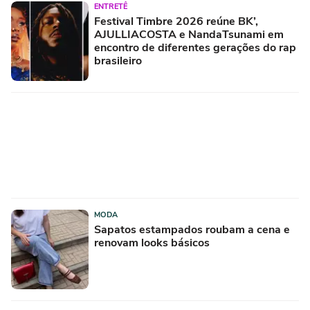
ENTRETÊ
Festival Timbre 2026 reúne BK’,
AJULLIACOSTA e NandaTsunami em
encontro de diferentes gerações do rap
brasileiro
MODA
Sapatos estampados roubam a cena e
renovam looks básicos