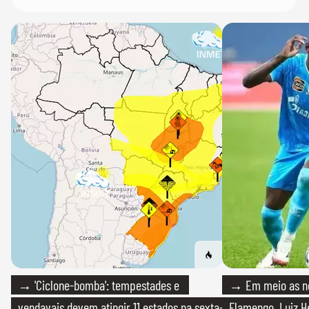
→ 'Ciclone-bomba': tempestades e
→ Em meio as n
vendavais devem atingir 11 estados na sexta-
Flamengo, Luiz H