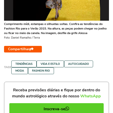
Comprimento mídi, estampas e silhuetas soltas. Confira as tendências do
Co
Fashion Rio para o Verão 2015. Na altura, as peças podem chegar no joelho
Fa
ou ficar no meio da canela. Na imagem, desfile da grife Alessa
ou 
Foto: Daniel Ramalho / Terra
Fot
Compartilhar
TENDÊNCIAS
VIDA E ESTILO
AUTOCUIDADO
TAGS
MODA
FASHION RIO
Receba previsões diárias e fique por dentro do
mundo astrológico através do nosso
WhatsApp
Inscreva-se