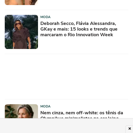
MODA
Deborah Secco, Flávia Alessandra,
GKay e mais: 15 looks e trends que
marcaram o Rio Innovation Week
MODA
Nem cinza, nem off-white: os tênis da
Olympikus minimalistas na cor 'aipo
com iogurte', confortáveis e elegantes
para mulheres com mais de 50 anos