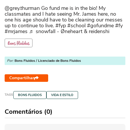
@grey.thurman Go fund me is in the bio! My
classmates and I hate seeing Mr. James here, no
one his age should have to be cleaning our messes
up to continue to live. #fyp #school #gofundme #fy
#mrjames ♬ snowfall - Øneheart & reidenshi
Por:
Bons Fluidos / Licenciado de Bons Fluidos
Compartilhar
TAGS
BONS FLUIDOS
VIDA E ESTILO
Comentários (0)