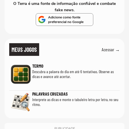
O Terra é uma fonte de informação confiável e combate
fake news.
Adicione como fonte
preferencial no Google
MEUS JOGOS
Acessar →
TERMO
Descubra a palavra do dia em até 6 tentativas. Observe as
dicas e avance até acertar.
PALAVRAS CRUZADAS
Interprete as dicas e monte o tabuleiro letra por letra, no seu
ritmo.
PUBLICIDADE