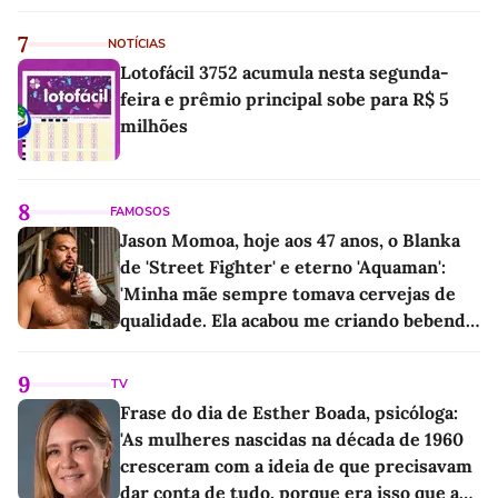
7
NOTÍCIAS
Lotofácil 3752 acumula nesta segunda-
feira e prêmio principal sobe para R$ 5
milhões
8
FAMOSOS
Jason Momoa, hoje aos 47 anos, o Blanka
de 'Street Fighter' e eterno 'Aquaman':
'Minha mãe sempre tomava cervejas de
qualidade. Ela acabou me criando bebendo
as melhores'
9
TV
Frase do dia de Esther Boada, psicóloga:
'As mulheres nascidas na década de 1960
cresceram com a ideia de que precisavam
dar conta de tudo, porque era isso que a