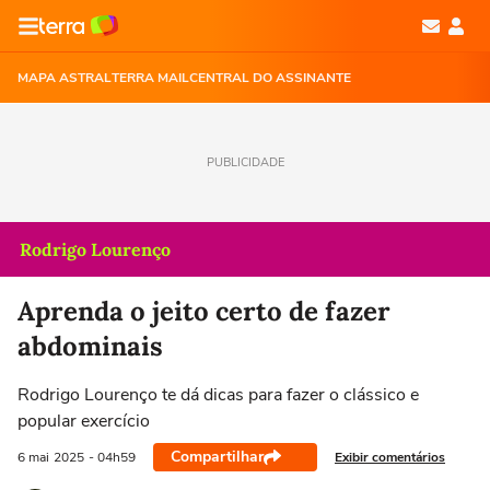
MAPA ASTRAL
TERRA MAIL
CENTRAL DO ASSINANTE
PUBLICIDADE
Rodrigo Lourenço
Aprenda o jeito certo de fazer
abdominais
Rodrigo Lourenço te dá dicas para fazer o clássico e
popular exercício
Compartilhar
Exibir comentários
6 mai
2025
- 04h59