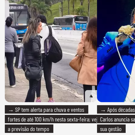
→ SP tem alerta para chuva e ventos
→ Após décadas d
fortes de até 100 km/h nesta sexta-feira; veja
Carlos anuncia sa
a previsão do tempo
sua gestão