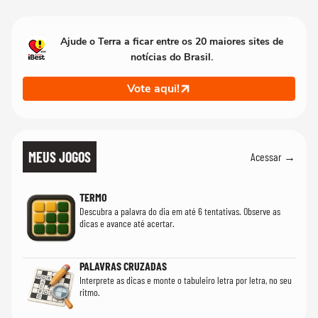
Ajude o Terra a ficar entre os 20 maiores sites de
notícias do Brasil.
Vote aqui!
MEUS JOGOS
Acessar →
TERMO
Descubra a palavra do dia em até 6 tentativas. Observe as
dicas e avance até acertar.
PALAVRAS CRUZADAS
Interprete as dicas e monte o tabuleiro letra por letra, no seu
ritmo.