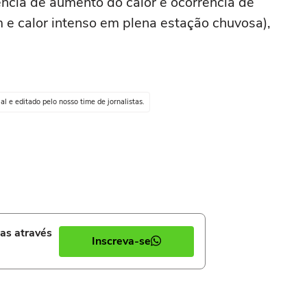
cia de aumento do calor e ocorrência de
 e calor intenso em plena estação chuvosa),
al e editado pelo nosso time de jornalistas.
ias através
Inscreva-se