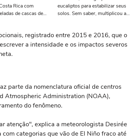
 Costa Rica com
eucaliptos para estabilizar seus
eladas de cascas de
solos. Sem saber, multiplicou a
 anos depois, ninguém
velocidade com que os incêndios
 a paisagem
se propagam
cionais, registrado entre 2015 e 2016, que o
descrever a intensidade e os impactos severos
neta.
az parte da nomenclatura oficial de centros
nd Atmospheric Administration (NOAA),
toramento do fenômeno.
r atenção", explica a meteorologista Desirée
a com categorias que vão de El Niño fraco até