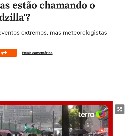
tas estão chamando o
zilla'?
eventos extremos, mas meteorologistas
r
Exibir comentários