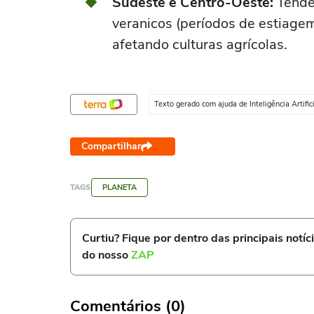
Sudeste e Centro-Oeste:
Tendên
veranicos (períodos de estiagem
afetando culturas agrícolas.
Texto gerado com ajuda de Inteligência Artifici
Compartilhar
TAGS
PLANETA
Curtiu? Fique por dentro das principais notíc
do nosso
ZAP
Comentários (0)