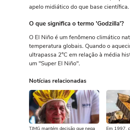
apelo midiático do que base científica.
O que significa o termo 'Godzilla'?
O El Niño é um fenômeno climático nat
temperatura globais. Quando o aquecim
ultrapassa 2°C em relação à média hist
um "Super El Niño".
Notícias relacionadas
TJMG mantém decisão que nega
Em 1997, c