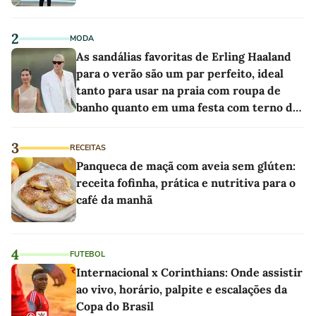
2
MODA
As sandálias favoritas de Erling Haaland
para o verão são um par perfeito, ideal
tanto para usar na praia com roupa de
banho quanto em uma festa com terno de
linho
3
RECEITAS
Panqueca de maçã com aveia sem glúten:
receita fofinha, prática e nutritiva para o
café da manhã
4
FUTEBOL
Internacional x Corinthians: Onde assistir
ao vivo, horário, palpite e escalações da
Copa do Brasil