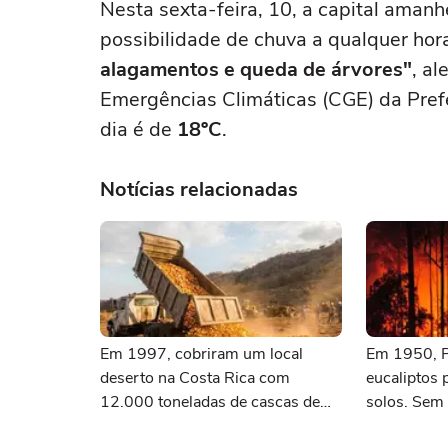
Nesta sexta-feira, 10, a capital aman
possibilidade de chuva a qualquer hora
alagamentos e queda de árvores"
, a
Emergências Climáticas (CGE) da Prefe
dia é de
18ºC
.
Notícias relacionadas
Em 1997, cobriram um local
Em 1950, P
deserto na Costa Rica com
eucaliptos 
12.000 toneladas de cascas de
solos. Sem 
laranja; 16 anos depois, ninguém
velocidade