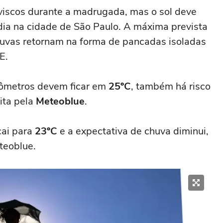
am
viscos durante a madrugada, mas o sol deve
dia na cidade de São Paulo. A máxima prevista
chuvas retornam na forma de pancadas isoladas
E.
mômetros devem ficar em
25ºC
, também há risco
ita pela
Meteoblue
.
cai para
23ºC
e a expectativa de chuva diminui,
teoblue.