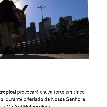
tropical
provocará chuva forte em cinco
lo
, durante o
feriado de Nossa Senhora
m a
MetSul Meteorologia
.