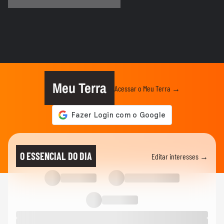
FUTURO VIVO
Cameron Saul detalha projeto na
Amazônia que ajuda a empoderar...
FUTURO VIVO
Encontro Futuro Vivo debate: tecnologia é
desastre ou oportunidade...
Meu Terra
Acessar o Meu Terra →
FUTURO VIVO
Vivo anuncia projeto de proteção da
Amazônia pelos próximos 30 anos
FUTURO VIVO
'Se ganhar dinheiro é o que importa,
O ESSENCIAL DO DIA
Editar interesses →
como tem bilionário...
FUTURO VIVO
Gabor Maté alerta para excesso de telas:
'se fossem meus filhos,...