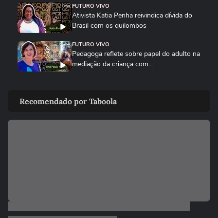
FUTURO VIVO
Ativista Katia Penha reivindica dívida do
Brasil com os quilombos
FUTURO VIVO
Pedagoga reflete sobre papel do adulto na
mediação da criança com...
FUTURO VIVO
Bia Saldanha impulsiona bioeconomia
Recomendado por Taboola
amazônica: 'vivo a serviço da...
TERRA AGORA
Floresta Vivo: iniciativa pretende
reflorestar parte da Amazônia...
FUTURO VIVO
'Não temos planeta B', alerta Ailton
Krenak em conversa com...
FUTURO VIVO
Joham Rockström e Carlos Nobre
destacam importância da COP na...