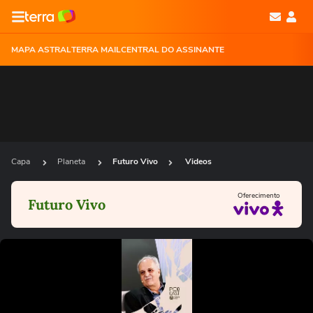
MAPA ASTRAL
TERRA MAIL
CENTRAL DO ASSINANTE
Capa
Planeta
Futuro Vivo
Videos
Oferecimento
Futuro Vivo
Ops!
Não foi possível reproduzir o vídeo