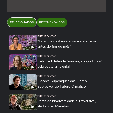
RELACIONADOS
RECOMENDADOS
FUTURO VIVO
“Estamos gastando o salário da Terra
antes do fim do mês”
FUTURO VIVO
Laila Zaid defende "mudança algorítmica"
pela pauta ambiental
FUTURO VIVO
Cidades Superaquecidas: Como
Sobreviver ao Futuro Climático
FUTURO VIVO
Perda da biodiversidade é irreversível,
alerta João Meirelles