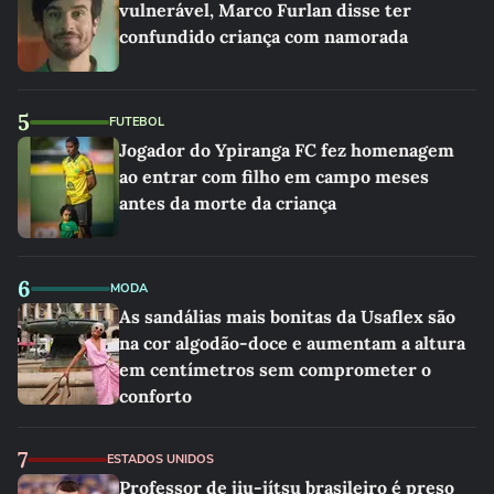
vulnerável, Marco Furlan disse ter
confundido criança com namorada
5
FUTEBOL
Jogador do Ypiranga FC fez homenagem
ao entrar com filho em campo meses
antes da morte da criança
6
MODA
As sandálias mais bonitas da Usaflex são
na cor algodão-doce e aumentam a altura
em centímetros sem comprometer o
conforto
7
ESTADOS UNIDOS
Professor de jiu-jítsu brasileiro é preso