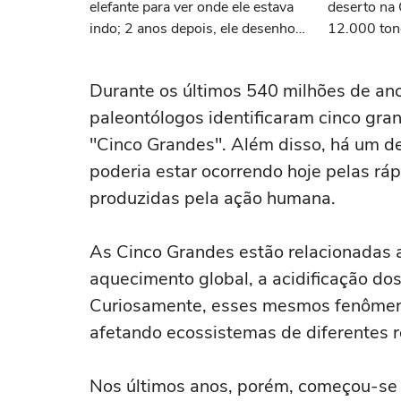
elefante para ver onde ele estava
deserto na
indo; 2 anos depois, ele desenhou
12.000 ton
um mapa que surpreendeu os
laranja; 16
cientistas
reconheceu
Durante os últimos 540 milhões de an
paleontólogos identificaram cinco gr
"Cinco Grandes". Além disso, há um 
poderia estar ocorrendo hoje pelas r
produzidas pela ação humana.
As Cinco Grandes estão relacionadas 
aquecimento global, a acidificação do
Curiosamente, esses mesmos fenômeno
afetando ecossistemas de diferentes r
Nos últimos anos, porém, começou-se a