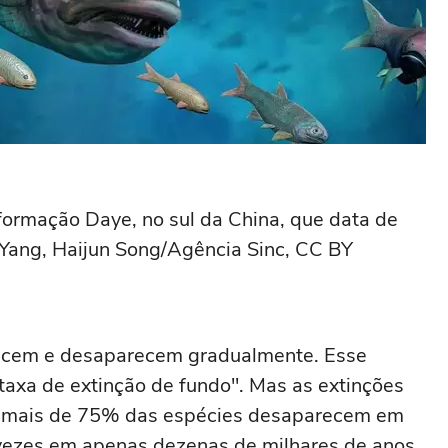
formação Daye, no sul da China, que data de
Yang, Haijun Song/Agência Sinc, CC BY
ecem e desaparecem gradualmente. Esse
axa de extinção de fundo". Mas as extinções
, mais de 75% das espécies desaparecem em
vezes em apenas dezenas de milhares de anos.