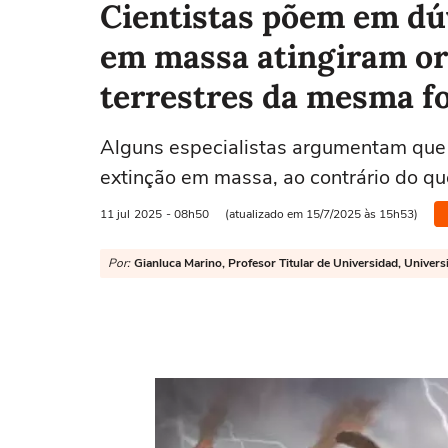
Cientistas põem em dú
em massa atingiram o
terrestres da mesma f
Alguns especialistas argumentam que a
extinção em massa, ao contrário do q
11 jul
2025
- 08h50
(atualizado em 15/7/2025 às 15h53)
Por:
Gianluca Marino, Profesor Titular de Universidad, Univer