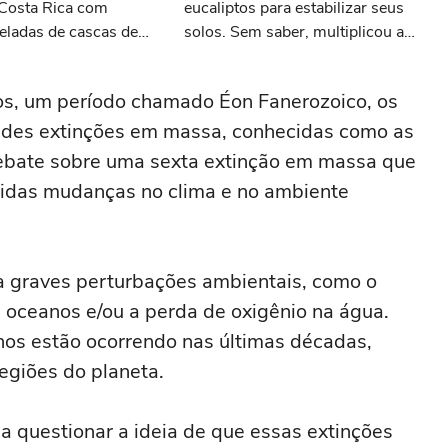
 Costa Rica com
eucaliptos para estabilizar seus
eladas de cascas de
solos. Sem saber, multiplicou a
 anos depois, ninguém
velocidade com que os incêndios
 a paisagem
se propagam
os, um período chamado Éon Fanerozoico, os
andes extinções em massa, conhecidas como as
debate sobre uma sexta extinção em massa que
ápidas mudanças no clima e no ambiente
a graves perturbações ambientais, como o
s oceanos e/ou a perda de oxigênio na água.
s estão ocorrendo nas últimas décadas,
egiões do planeta.
 questionar a ideia de que essas extinções