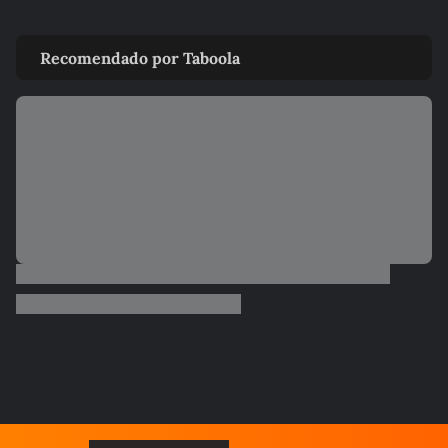
VIDA E ESTILO
Qual signo nasceu para ser rico? Veja
Recomendado por Taboola
quem está na lista
JOÃO BIDU
Horóscopo semanal de Touro (20-26/07) por JOÃO BIDU
JOÃO BIDU
Horóscopo semanal de Câncer (20-26/07) por JOÃO BIDU
JOÃO BIDU
Horóscopo semanal de Peixes (20-26/07) por JOÃO BIDU
JOÃO BIDU
Horóscopo semanal de Virgem (20-26/07) por JOÃO BIDU
JOÃO BIDU
Horóscopo semanal de Áries (20-26/07) por JOÃO BIDU