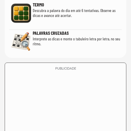
TERMO
Descubra a palavra do dia em até 6 tentativas. Observe as
dicas e avance até acertar.
PALAVRAS CRUZADAS
Interprete as dicas e monte o tabuleiro letra por letra, no seu
ritmo.
PUBLICIDADE