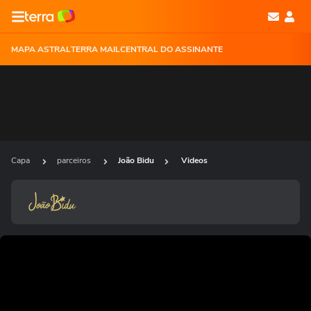
MAPA ASTRAL
TERRA MAIL
CENTRAL DO ASSINANTE
Capa
parceiros
João Bidu
Videos
Ops!
Não foi possível reproduzir o vídeo