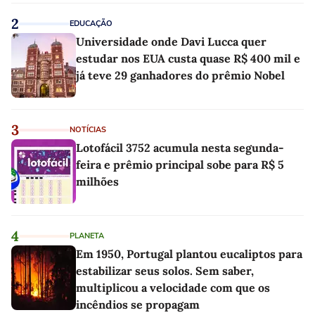
2
EDUCAÇÃO
Universidade onde Davi Lucca quer
estudar nos EUA custa quase R$ 400 mil e
já teve 29 ganhadores do prêmio Nobel
3
NOTÍCIAS
Lotofácil 3752 acumula nesta segunda-
feira e prêmio principal sobe para R$ 5
milhões
4
PLANETA
Em 1950, Portugal plantou eucaliptos para
estabilizar seus solos. Sem saber,
multiplicou a velocidade com que os
incêndios se propagam