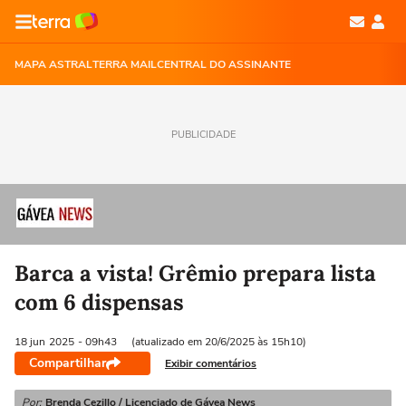
MAPA ASTRAL
TERRA MAIL
CENTRAL DO ASSINANTE
PUBLICIDADE
Barca a vista! Grêmio prepara lista
com 6 dispensas
18 jun
2025
- 09h43
(atualizado em 20/6/2025 às 15h10)
Compartilhar
Exibir comentários
Por:
Brenda Cezillo / Licenciado de Gávea News