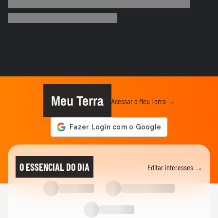
Tornado no Paraná deixa rastro de
destruição; morador mostra...
ELEIÇÕES
Em debate na Band, Derrite diz que
Haddad criou ‘bolsa crack’ em...
ELEIÇÕES
Sinal de positivo e bate-papo: Tarcísio vai
a púlpito de Haddad...
Meu Terra
Acessar o Meu Terra →
ELEIÇÕES
Marina Silva pede que debate entre
Tarcísio e Haddad não seja...
ELEIÇÕES
Cinegrafista da GloboNews é retirado da
O ESSENCIAL DO DIA
Editar interesses →
cobertura de debate na...
ELEIÇÕES
Tarcísio de Freitas diz querer ‘prestar
contas’ em debate com...