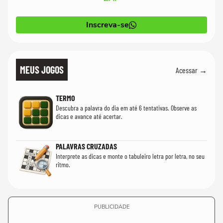
Inscreva-se
MEUS JOGOS
Acessar →
TERMO
Descubra a palavra do dia em até 6 tentativas. Observe as
dicas e avance até acertar.
PALAVRAS CRUZADAS
Interprete as dicas e monte o tabuleiro letra por letra, no seu
ritmo.
PUBLICIDADE