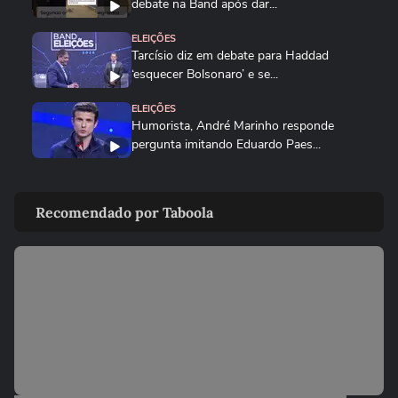
debate na Band após dar...
ELEIÇÕES
Tarcísio diz em debate para Haddad
‘esquecer Bolsonaro’ e se...
ELEIÇÕES
Humorista, André Marinho responde
pergunta imitando Eduardo Paes...
PARANÁ
Sandro Alex critica Moro por não ir ao
Recomendado por Taboola
debate da Band no Paraná:...
ELEIÇÕES
Derrite diz que críticas de Haddad em
debate são ‘motivo de...
BRASIL
Marina Silva pede que debate entre
Tarcísio e Haddad não vire...
NOTÍCIAS