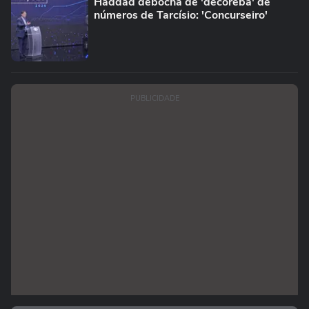
Haddad debocha de 'decoreba' de
números de Tarcísio: 'Concurseiro'
PUBLICIDADE