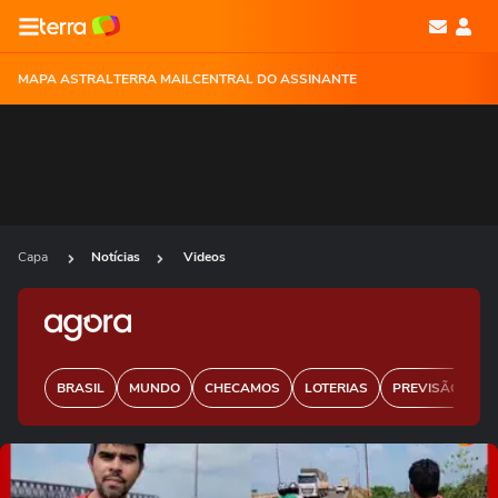
MAPA ASTRAL
TERRA MAIL
CENTRAL DO ASSINANTE
Capa
Notícias
Videos
BRASIL
MUNDO
CHECAMOS
LOTERIAS
PREVISÃO DO 
Ops!