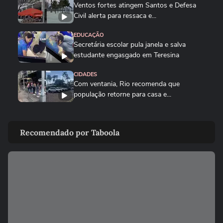
Ventos fortes atingem Santos e Defesa
Civil alerta para ressaca e...
EDUCAÇÃO
Secretária escolar pula janela e salva
estudante engasgado em Teresina
CIDADES
Com ventania, Rio recomenda que
população retorne para casa e...
CIDADES
Tornado destrói casa de pecuarista no RS:
Recomendado por Taboola
‘Cenário de guerra’
MUNDO
Mulher é salva por policial após escorregar
ao tentar embarcar em...
CIDADES
Corredora diz que tomou rasteira de dois
homens em parque de São...