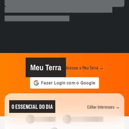
BRASIL
Motorista de ônibus é retirado à força de
veículo por policiais...
CIDADES
Motorista de ônibus é retirado à força de
veículo por policiais...
BRASIL
Defesa Civil do RJ atualiza alerta para
vendavais em meio à...
Meu Terra
Acessar o Meu Terra →
CIDADES
Sessão da Câmara é interrompida após
briga entre vereadores no...
BRASIL
Foguete da SpaceX atinge a Lua e abre
O ESSENCIAL DO DIA
Editar interesses →
cratera de quase 20 metros...
BRASIL
Lula diz que liberdade de expressão 'tem