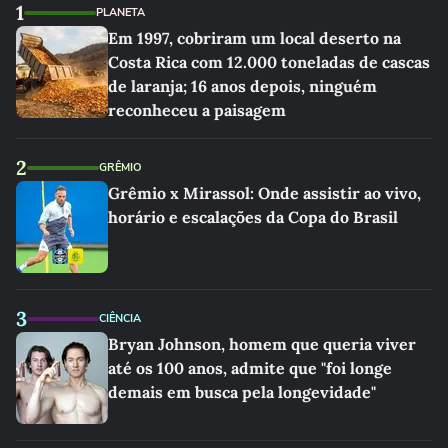
1
PLANETA
Em 1997, cobriram um local deserto na
Costa Rica com 12.000 toneladas de cascas
de laranja; 16 anos depois, ninguém
reconheceu a paisagem
2
GRÊMIO
Grêmio x Mirassol: Onde assistir ao vivo,
horário e escalações da Copa do Brasil
3
CIÊNCIA
Bryan Johnson, homem que queria viver
até os 100 anos, admite que "foi longe
demais em busca pela longevidade"