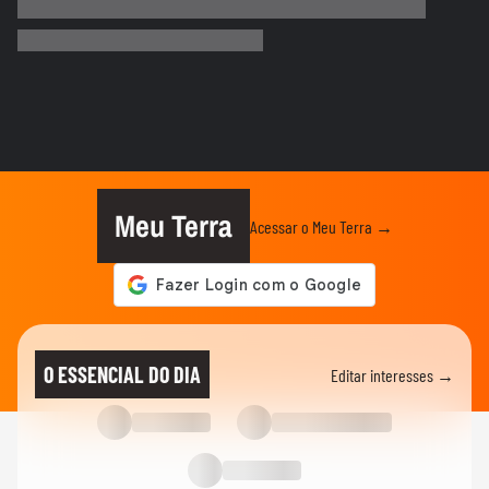
Marina Silva pede que debate entre
Tarcísio e Haddad não vire...
NOTÍCIAS
Tornado no Paraná deixa rastro de
destruição; morador mostra...
ELEIÇÕES
Em debate na Band, Derrite diz que
Haddad criou ‘bolsa crack’ em...
Meu Terra
Acessar o Meu Terra →
ELEIÇÕES
Sinal de positivo e bate-papo: Tarcísio vai
a púlpito de Haddad...
ELEIÇÕES
Marina Silva pede que debate entre
O ESSENCIAL DO DIA
Editar interesses →
Tarcísio e Haddad não seja...
ELEIÇÕES
Cinegrafista da GloboNews é retirado da
cobertura de debate na...