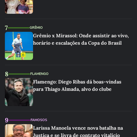
7
GRÊMIO
Grêmio x Mirassol: Onde assistir ao vivo,
horário e escalações da Copa do Brasil
8
FLAMENGO
Flamengo: Diego Ribas dá boas-vindas
para Thiago Almada, alvo do clube
9
FAMOSOS
Larissa Manoela vence nova batalha na
Justiça e se livra de contrato vitalício