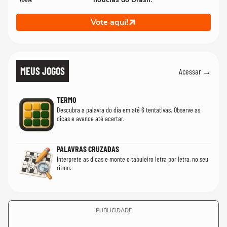
Vote aqui!
MEUS JOGOS
Acessar →
TERMO
Descubra a palavra do dia em até 6 tentativas. Observe as
dicas e avance até acertar.
PALAVRAS CRUZADAS
Interprete as dicas e monte o tabuleiro letra por letra, no seu
ritmo.
PUBLICIDADE