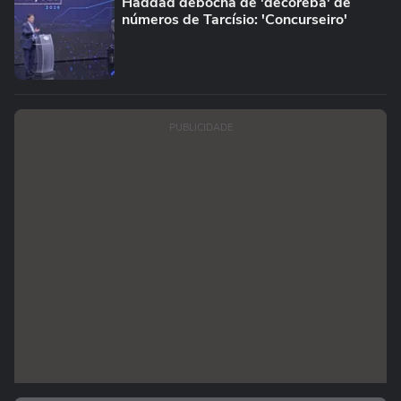
Haddad debocha de 'decoreba' de
números de Tarcísio: 'Concurseiro'
PUBLICIDADE