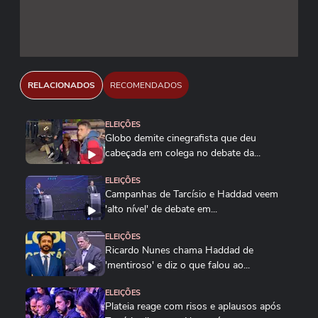
Araújo/Câmara dos Deputados Vinicius
Loures/Câmara dos Deputados Bruno
Spada/Câmara dos Deputados
Reprodução/Redes Sociais
RELACIONADOS
RECOMENDADOS
ELEIÇÕES
Globo demite cinegrafista que deu
cabeçada em colega no debate da...
ELEIÇÕES
Campanhas de Tarcísio e Haddad veem
'alto nível' de debate em...
ELEIÇÕES
Ricardo Nunes chama Haddad de
'mentiroso' e diz o que falou ao...
ELEIÇÕES
Plateia reage com risos e aplausos após