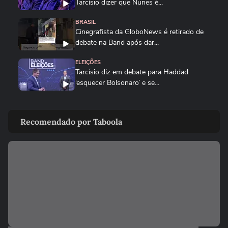
Tarcísio dizer que Nunes é...
BRASIL
Cinegrafista da GloboNews é retirado de
debate na Band após dar...
ELEIÇÕES
Tarcísio diz em debate para Haddad
‘esquecer Bolsonaro’ e se...
ELEIÇÕES
Humorista, André Marinho responde
Recomendado por Taboola
pergunta imitando Eduardo Paes...
PARANÁ
Sandro Alex critica Moro por não ir ao
debate da Band no Paraná:...
ELEIÇÕES
Derrite diz que críticas de Haddad em
debate são ‘motivo de...
BRASIL