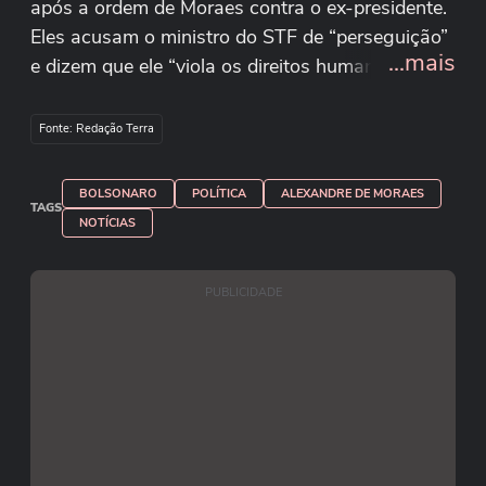
após a ordem de Moraes contra o ex-presidente.
Eles acusam o ministro do STF de “perseguição”
...mais
e dizem que ele “viola os direitos humanos”. Um
‘pacote da paz’ foi sugerido, pedindo anistia
"geral" e o impeachment de Moraes. Sóstenes
Fonte: Redação Terra
Cavalcante, líder do PL na Câmara, pediu a ação
dos presidentes das Casas. Em tom de ameaça,
BOLSONARO
POLÍTICA
ALEXANDRE DE MORAES
eles prometeram ocupar as mesas diretoras para
TAGS
NOTÍCIAS
impedir sessões.
Reprodução/sostenescavalcante/Instagram
PUBLICIDADE
Reprodução/MarcosRogerio/X
Reprodução/AnaPimentelmg/X