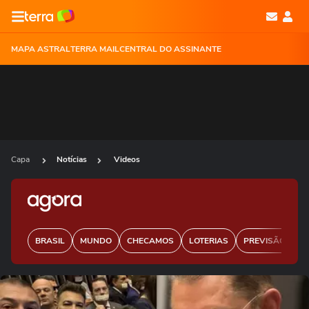
MAPA ASTRAL
TERRA MAIL
CENTRAL DO ASSINANTE
Capa
Notícias
Videos
BRASIL
MUNDO
CHECAMOS
LOTERIAS
PREVISÃO DO 
Ops!