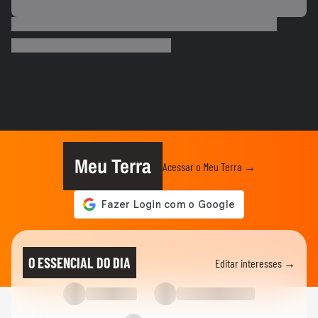
BRASIL
Motorista de ônibus é retirado à força de
veículo por policiais...
CIDADES
Motorista de ônibus é retirado à força de
veículo por policiais...
BRASIL
Defesa Civil do RJ atualiza alerta para
vendavais em meio à...
Meu Terra
Acessar o Meu Terra →
CIDADES
Sessão da Câmara é interrompida após
briga entre vereadores no...
BRASIL
Foguete da SpaceX atinge a Lua e abre
O ESSENCIAL DO DIA
Editar interesses →
cratera de quase 20 metros...
BRASIL
Lula diz que liberdade de expressão 'tem