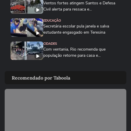
Ventos fortes atingem Santos e Defesa
Civil alerta para ressaca e...
EDUCAÇÃO
Secretária escolar pula janela e salva
estudante engasgado em Teresina
CIDADES
Com ventania, Rio recomenda que
população retorne para casa e...
CIDADES
Tornado destrói casa de pecuarista no RS:
Recomendado por Taboola
‘Cenário de guerra’
MUNDO
Mulher é salva por policial após escorregar
ao tentar embarcar em...
CIDADES
Corredora diz que tomou rasteira de dois
homens em parque de São...