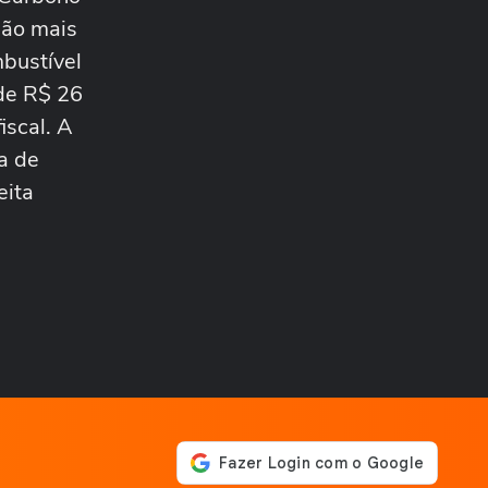
deixa outros...
BRASIL
são mais
Vídeos mostram "nuvem de
mbustível
cogumelo" durante incêndio
em...
de R$ 26
CIDADES
scal. A
Vídeos mostram 'nuvem
cogumelo' durante incêndio
a de
em...
eita
CIDADES
Ferroviários aceitam
proposta e encerram greve
nas linhas 11, 12 e...
ELEIÇÕES
Michelle Bolsonaro deseja
sorte a Alfredo Gaspar após
anúncio como...
CIDADES
CAC é preso após atirar
contra motorista de
aplicativo na Rodovia...
BRASIL
Cercado por mulheres,