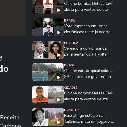
Ciclone bomba: Defesa Civil
alerta para ventos de até
100 km/h em...
BRASIL
Voto impresso em urnas
eletrônicas: teste já ocorreu
e levou TSE a...
POLÍTICA
Vereadora do PL manda
e
parlamentar do PT voltar
para o Ceará e é...
do
BRASIL
Ciclone extratropical coloca
SP em alerta e governo cria
Gabinete...
CIDADES
Ciclone bomba: Defesa Civil
alerta para ventos de até
100 km/h em...
ESPORTES
Raio atinge estádio na
 Receita
Tailândia, mata um jogador e
 Carbono