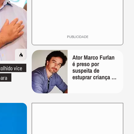
PUBLICIDADE
Ator Marco Furlan
é preso por
olhido vice
suspeita de
estuprar criança de
para
5 anos em festa de
aniversário em SP