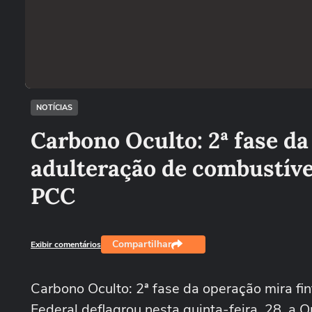
NOTÍCIAS
Carbono Oculto: 2ª fase da
adulteração de combustív
PCC
Compartilhar
Exibir comentários
Carbono Oculto: 2ª fase da operação mira fi
Federal deflagrou nesta quinta-feira, 28, a