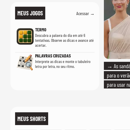
MEUS JOGOS
Acessar →
TERMO
Descubra a palavra do dia em até 6
tentativas. Observe as dicas e avance até
acertar.
PALAVRAS CRUZADAS
Interprete as dicas e monte o tabuleiro
→ As sandál
letra por letra, no seu ritmo.
para o verão
para usar n
quanto em u
MEUS SHORTS