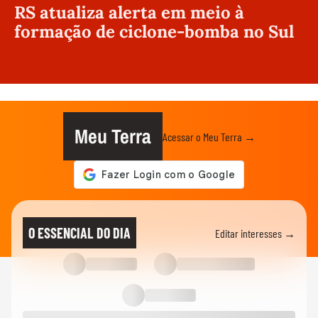
RS atualiza alerta em meio à
formação de ciclone-bomba no Sul
Meu Terra
Acessar o Meu Terra →
O ESSENCIAL DO DIA
Editar interesses →