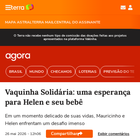
MAPA ASTRAL
TERRA MAIL
CENTRAL DO ASSINANTE
O Terra não recebe nenhum tipo de comissão das doações feitas aos projetos
apresentados na plataforma Vakinha.
BRASIL
MUNDO
CHECAMOS
LOTERIAS
PREVISÃO DO TEM
Vaquinha Solidária: uma esperança
para Helen e seu bebê
Em um momento delicado de suas vidas, Mauricinho e
Helen enfrentam um desafio imenso
Compartilhar
Exibir comentários
26 mai
2026
- 12h06