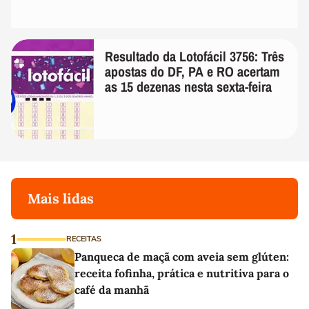
Resultado da Lotofácil 3756: Três
apostas do DF, PA e RO acertam
as 15 dezenas nesta sexta-feira
Mais lidas
1
RECEITAS
Panqueca de maçã com aveia sem glúten:
receita fofinha, prática e nutritiva para o
café da manhã