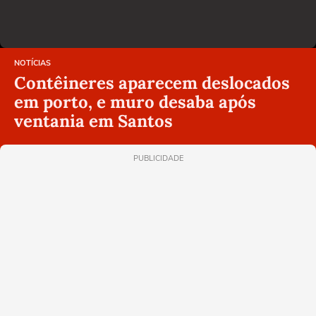
NOTÍCIAS
Contêineres aparecem deslocados
em porto, e muro desaba após
ventania em Santos
PUBLICIDADE