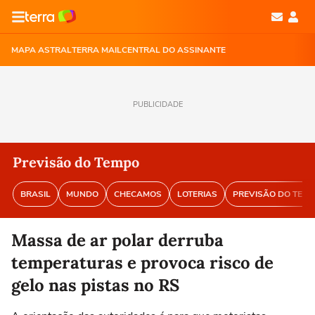
MAPA ASTRAL
TERRA MAIL
CENTRAL DO ASSINANTE
PUBLICIDADE
Previsão do Tempo
BRASIL
MUNDO
CHECAMOS
LOTERIAS
PREVISÃO DO TEM
Massa de ar polar derruba
temperaturas e provoca risco de
gelo nas pistas no RS