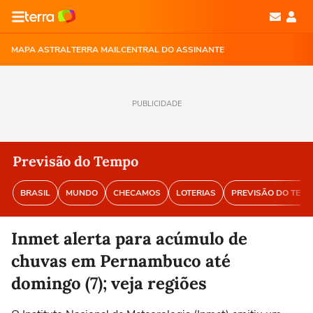
MAPA ASTRAL
TERRA MAIL
CENTRAL DO ASSINANTE
PUBLICIDADE
Previsão do Tempo
BRASIL
MUNDO
CHECAMOS
LOTERIAS
PREVISÃO DO TEM
Inmet alerta para acúmulo de
chuvas em Pernambuco até
domingo (7); veja regiões