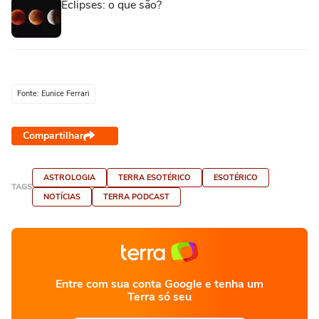
Eclipses: o que são?
Fonte: Eunice Ferrari
Compartilhar
ASTROLOGIA
TERRA ESOTÉRICO
ESOTÉRICO
TAGS
NOTÍCIAS
TERRA PODCAST
Entre com sua conta Google e tenha um
Terra só seu