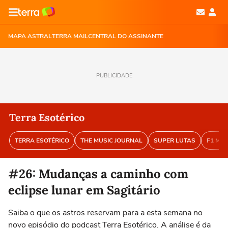
MAPA ASTRAL
TERRA MAIL
CENTRAL DO ASSINANTE
PUBLICIDADE
Terra Esotérico
TERRA ESOTÉRICO
THE MUSIC JOURNAL
SUPER LUTAS
F1 MA
#26: Mudanças a caminho com
eclipse lunar em Sagitário
Saiba o que os astros reservam para a esta semana no
novo episódio do podcast Terra Esotérico. A análise é da