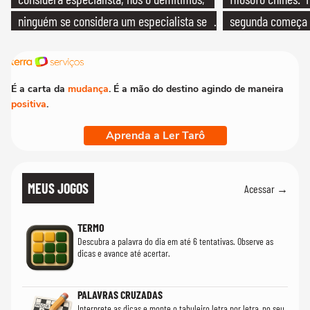
ninguém se considera um especialista se
segunda começa
realmente conhece seu trabalho"
que só temos um
É a carta da
mudança
. É a mão do destino agindo de maneira
positiva
.
Aprenda a Ler Tarô
MEUS JOGOS
Acessar →
TERMO
Descubra a palavra do dia em até 6 tentativas. Observe as
dicas e avance até acertar.
PALAVRAS CRUZADAS
Interprete as dicas e monte o tabuleiro letra por letra, no seu