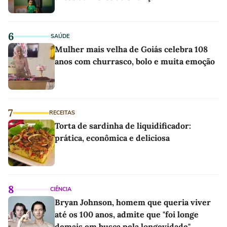
6
SAÚDE
Mulher mais velha de Goiás celebra 108
anos com churrasco, bolo e muita emoção
7
RECEITAS
Torta de sardinha de liquidificador:
prática, econômica e deliciosa
8
CIÊNCIA
Bryan Johnson, homem que queria viver
até os 100 anos, admite que "foi longe
demais em busca pela longevidade"