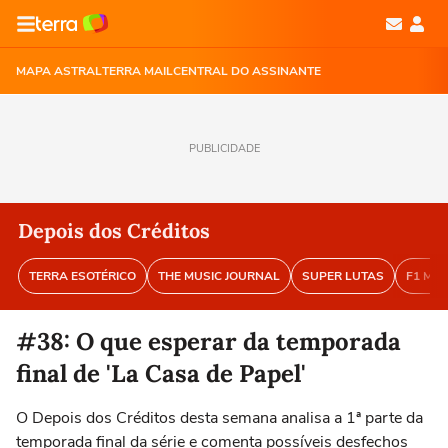
MAPA ASTRAL
TERRA MAIL
CENTRAL DO ASSINANTE
PUBLICIDADE
Depois dos Créditos
TERRA ESOTÉRICO
THE MUSIC JOURNAL
SUPER LUTAS
F1 MA
#38: O que esperar da temporada
final de 'La Casa de Papel'
O Depois dos Créditos desta semana analisa a 1ª parte da
temporada final da série e comenta possíveis desfechos