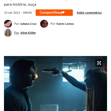
para história; ouça
Compartilhar
Exibir comentários
10 set
2021
- 09h00
Por:
Juliana Cruz
Por:
Karen Lemos
Por:
Aline Küller