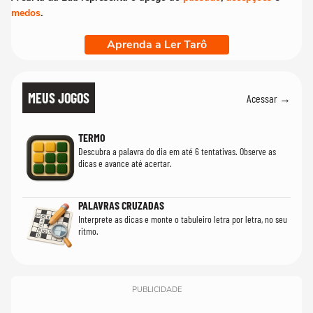
medos
.
Aprenda a Ler Tarô
MEUS JOGOS
Acessar →
TERMO
Descubra a palavra do dia em até 6 tentativas. Observe as
dicas e avance até acertar.
PALAVRAS CRUZADAS
Interprete as dicas e monte o tabuleiro letra por letra, no seu
ritmo.
PUBLICIDADE