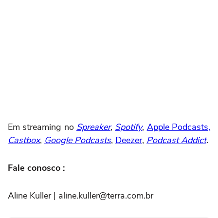
Em streaming no
Spreaker
,
Spotify
,
Apple Podcasts,
Castbox
,
Google Podcasts
,
Deezer
,
Podcast Addict
.
Fale conosco :
Aline Kuller | aline.kuller@terra.com.br