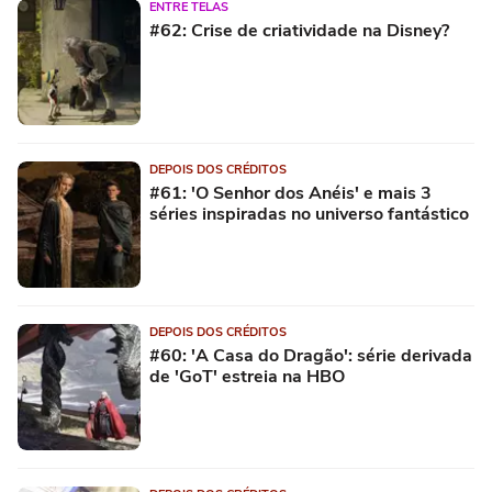
ENTRE TELAS
#62: Crise de criatividade na Disney?
DEPOIS DOS CRÉDITOS
#61: 'O Senhor dos Anéis' e mais 3
séries inspiradas no universo fantástico
DEPOIS DOS CRÉDITOS
#60: 'A Casa do Dragão': série derivada
de 'GoT' estreia na HBO