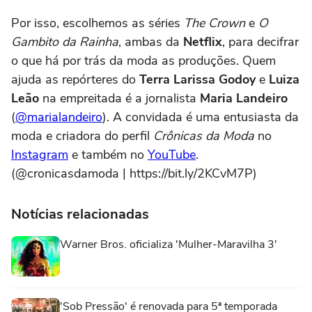
Por isso, escolhemos as séries
The Crown
e
O
Gambito da Rainha
, ambas da
Netflix
, para decifrar
o que há por trás da moda as produções. Quem
ajuda as repórteres do
Terra Larissa Godoy
e
Luiza
Leão
na empreitada é a jornalista
Maria Landeiro
(
@marialandeiro
). A convidada é uma entusiasta da
moda e criadora do perfil
Crônicas da Moda
no
Instagram
e também no
YouTube
.
(@cronicasdamoda | https://bit.ly/2KCvM7P)
Notícias relacionadas
Warner Bros. oficializa 'Mulher-Maravilha 3'
'Sob Pressão' é renovada para 5ª temporada