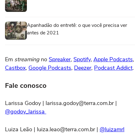
Apanhadão do entretê: o que você precisa ver
antes de 2021
Em
streaming
no
Spreaker
,
Spotify
,
Apple Podcasts
,
Castbox
,
Google Podcasts
,
Deezer
,
Podcast Addict
.
Fale conosco
Larissa Godoy | larissa.godoy@terra.com.br |
@godoy_larissa
Luiza Leão | luiza.leao@terra.com.br |
@luizamrl