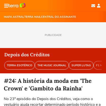
MAPA ASTRAL
TERRA MAIL
CENTRAL DO ASSINANTE
PUBLICIDADE
Depois dos Créditos
TERRA ESOTÉRICO
THE MUSIC JOURNAL
SUPER LUTAS
F1 MA
#24: A história da moda em 'The
Crown' e 'Gambito da Rainha'
No 23º episódio do Depois dos Créditos, veja como o
vestuário ajuda recortar determinado período histórico e a