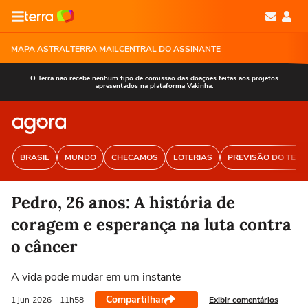
MAPA ASTRAL
TERRA MAIL
CENTRAL DO ASSINANTE
O Terra não recebe nenhum tipo de comissão das doações feitas aos projetos
apresentados na plataforma Vakinha.
BRASIL
MUNDO
CHECAMOS
LOTERIAS
PREVISÃO DO TEM
Pedro, 26 anos: A história de
coragem e esperança na luta contra
o câncer
A vida pode mudar em um instante
Compartilhar
Exibir comentários
1 jun
2026
- 11h58