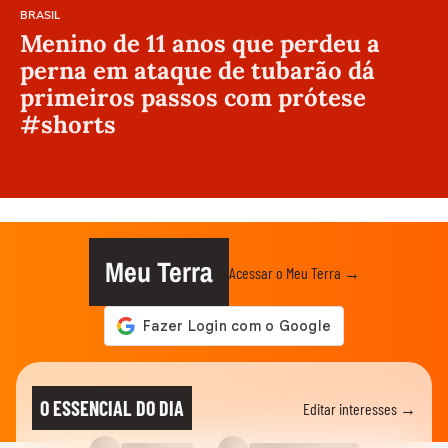
BRASIL
Menino de 11 anos que perdeu a
perna em ataque de tubarão dá
primeiros passos com prótese
#shorts
Meu Terra
Acessar o Meu Terra →
O ESSENCIAL DO DIA
Editar interesses →