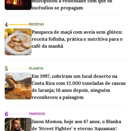
multiplicou a velocidade com que os
incêndios se propagam
4
RECEITAS
Panqueca de maçã com aveia sem glúten:
receita fofinha, prática e nutritiva para o
café da manhã
5
PLANETA
Em 1997, cobriram um local deserto na
Costa Rica com 12.000 toneladas de cascas
de laranja; 16 anos depois, ninguém
reconheceu a paisagem
6
FAMOSOS
Jason Momoa, hoje aos 47 anos, o Blanka
de 'Street Fighter' e eterno 'Aquaman':