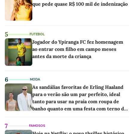
que pede quase R$ 100 mil de indenização
5
FUTEBOL
Jogador do Ypiranga FC fez homenagem
ao entrar com filho em campo meses
antes da morte da criança
6
MODA
As sandálias favoritas de Erling Haaland
para o verão são um par perfeito, ideal
tanto para usar na praia com roupa de
banho quanto em uma festa com terno de
linho
7
FAMOSOS
Hoje na Netflix: o novo thriller histórico