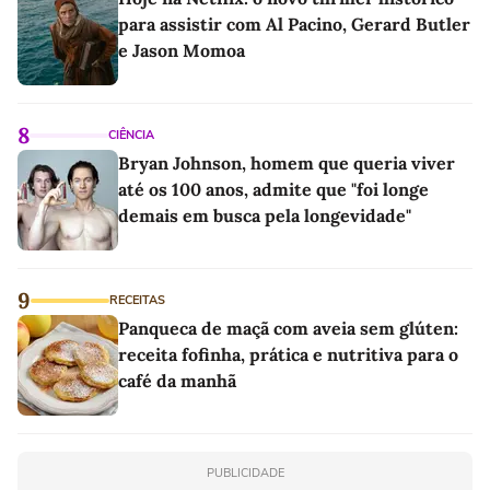
para assistir com Al Pacino, Gerard Butler
e Jason Momoa
8
CIÊNCIA
Bryan Johnson, homem que queria viver
até os 100 anos, admite que "foi longe
demais em busca pela longevidade"
9
RECEITAS
Panqueca de maçã com aveia sem glúten:
receita fofinha, prática e nutritiva para o
café da manhã
PUBLICIDADE