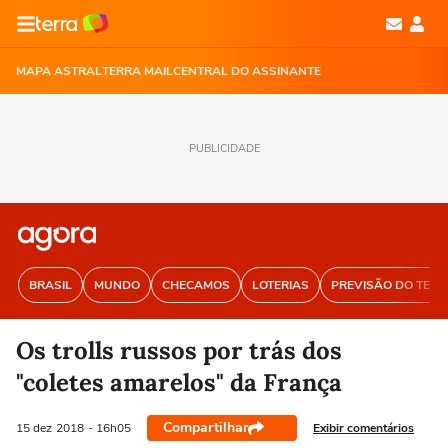
MAPA ASTRAL
TERRA MAIL
CENTRAL DO ASSINANTE
PUBLICIDADE
BRASIL
MUNDO
CHECAMOS
LOTERIAS
PREVISÃO DO TEM
Os trolls russos por trás dos
"coletes amarelos" da França
Compartilhar
Exibir comentários
15 dez
2018
- 16h05