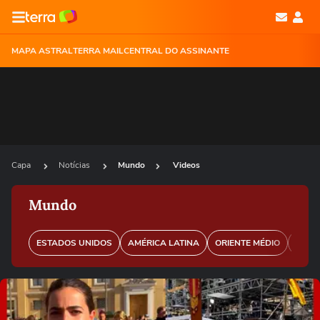
MAPA ASTRAL
TERRA MAIL
CENTRAL DO ASSINANTE
Capa
Notícias
Mundo
Videos
Mundo
ESTADOS UNIDOS
AMÉRICA LATINA
ORIENTE MÉDIO
EURO
Ops!