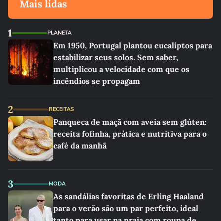
Mais lidas
1
PLANETA
Em 1950, Portugal plantou eucaliptos para
estabilizar seus solos. Sem saber,
multiplicou a velocidade com que os
incêndios se propagam
2
RECEITAS
Panqueca de maçã com aveia sem glúten:
receita fofinha, prática e nutritiva para o
café da manhã
3
MODA
As sandálias favoritas de Erling Haaland
para o verão são um par perfeito, ideal
tanto para usar na praia com roupa de