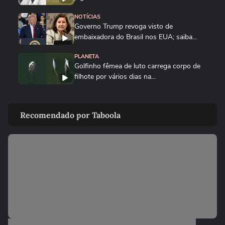
NOTÍCIAS
Governo Trump revoga visto de
embaixadora do Brasil nos EUA; saiba...
PLANETA
Golfinho fêmea de luto carrega corpo de
filhote por vários dias na...
MUNDO
Drone persegue vendedor em mercado,
Recomendado por Taboola
explode e lança homem contra...
FUTEBOL
Trump nega ter conversado com Infantino
sobre proposta da Fifa...
ESTADOS UNIDOS
Trump diz que Israel está 'muito feliz' com
acordo para...
MUNDO
Irã divulga vídeo de petroleiros em