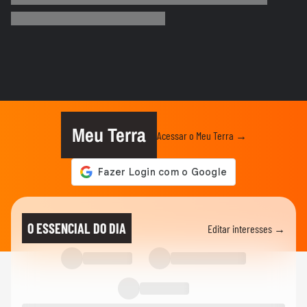
chamas após ataques em Ormuz
AS PRINCIPAIS NOTÍCIAS DA EUROPA
Milhares de imigrantes chegam a Ceuta,
na Espanha, e prefeito pede...
MUNDO
Menino de 11 anos viraliza após virar
tradutor da mãe durante...
Meu Terra
Acessar o Meu Terra →
ELEIÇÕES
Lula diz que não é ‘louco’ de brigar com
China e EUA: ‘Quero...
FUTEBOL
No Japão, Zico tranquiliza fãs após
O ESSENCIAL DO DIA
Editar interesses →
terremoto de grandes...
NOTÍCIAS
Lula critica sistema de saúde dos EUA ao
exaltar SUS: ‘Vá tentar...