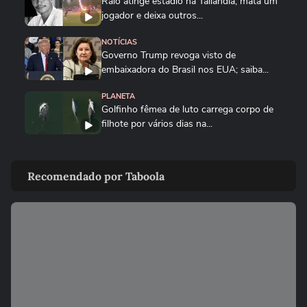
Raio atinge estádio na Tailândia, mata um
jogador e deixa outros...
NOTÍCIAS
Governo Trump revoga visto de
embaixadora do Brasil nos EUA; saiba...
PLANETA
Golfinho fêmea de luto carrega corpo de
filhote por vários dias na...
MUNDO
Drone persegue vendedor em mercado,
Recomendado por Taboola
explode e lança homem contra...
FUTEBOL
Trump nega ter conversado com Infantino
sobre proposta da Fifa...
ESTADOS UNIDOS
Trump diz que Israel está 'muito feliz' com
acordo para...