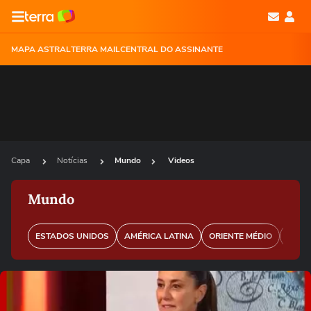
MAPA ASTRAL
TERRA MAIL
CENTRAL DO ASSINANTE
Capa
Notícias
Mundo
Videos
Mundo
ESTADOS UNIDOS
AMÉRICA LATINA
ORIENTE MÉDIO
EURO
Ops!