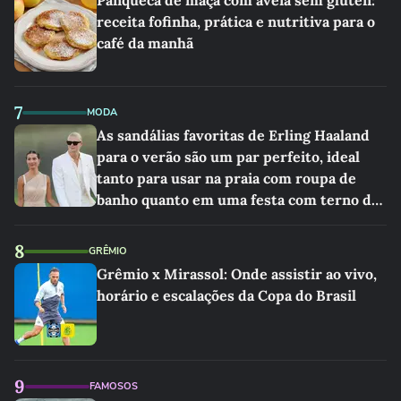
Panqueca de maçã com aveia sem glúten:
receita fofinha, prática e nutritiva para o
café da manhã
7
MODA
As sandálias favoritas de Erling Haaland
para o verão são um par perfeito, ideal
tanto para usar na praia com roupa de
banho quanto em uma festa com terno de
linho
8
GRÊMIO
Grêmio x Mirassol: Onde assistir ao vivo,
horário e escalações da Copa do Brasil
9
FAMOSOS