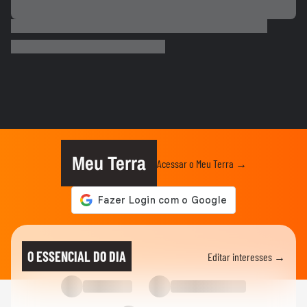
MUNDO
Irã divulga vídeo de petroleiros em
chamas após ataques em Ormuz
AS PRINCIPAIS NOTÍCIAS DA EUROPA
Milhares de imigrantes chegam a Ceuta,
na Espanha, e prefeito pede...
MUNDO
Menino de 11 anos viraliza após virar
tradutor da mãe durante...
Meu Terra
Acessar o Meu Terra →
ELEIÇÕES
Lula diz que não é ‘louco’ de brigar com
China e EUA: ‘Quero...
FUTEBOL
No Japão, Zico tranquiliza fãs após
O ESSENCIAL DO DIA
Editar interesses →
terremoto de grandes...
NOTÍCIAS
Lula critica sistema de saúde dos EUA ao