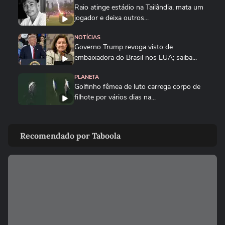
Raio atinge estádio na Tailândia, mata um
jogador e deixa outros...
NOTÍCIAS
Governo Trump revoga visto de
embaixadora do Brasil nos EUA; saiba...
PLANETA
Golfinho fêmea de luto carrega corpo de
filhote por vários dias na...
MUNDO
Drone persegue vendedor em mercado,
Recomendado por Taboola
explode e lança homem contra...
FUTEBOL
Trump nega ter conversado com Infantino
sobre proposta da Fifa...
ESTADOS UNIDOS
Trump diz que Israel está 'muito feliz' com
acordo para...