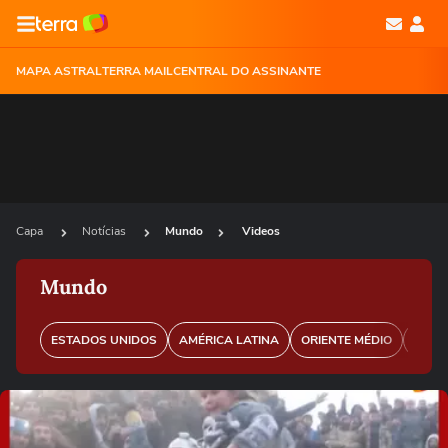
MAPA ASTRAL
TERRA MAIL
CENTRAL DO ASSINANTE
Capa
Notícias
Mundo
Videos
Mundo
ESTADOS UNIDOS
AMÉRICA LATINA
ORIENTE MÉDIO
EURO
Ops!