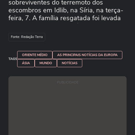
sobreviventes do terremoto dos
escombros em Idlib, na Síria, na terça-
feira, 7. A família resgatada foi levada
direto para uma ambulância, enquanto
as pessoas olhavam com alívio e
Fonte: Redação Terra
comemoravam. O número de mortos
do terremoto devastador no sul da
Turquia e na Síria saltou para mais de
ORIENTE MÉDIO
AS PRINCIPAIS NOTÍCIAS DA EUROPA
TAGS
7.800 pessoas na terça-feira.
ÁSIA
MUNDO
NOTÍCIAS
PUBLICIDADE