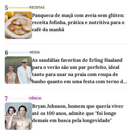
5
RECEITAS
Panqueca de maçã com aveia sem glúten:
receita fofinha, prática e nutritiva para o
café da manhã
6
MODA
As sandálias favoritas de Erling Haaland
para o verão são um par perfeito, ideal
tanto para usar na praia com roupa de
banho quanto em uma festa com terno de
linho
7
CIÊNCIA
Bryan Johnson, homem que queria viver
até os 100 anos, admite que "foi longe
demais em busca pela longevidade"