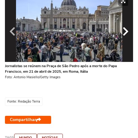
Jornalistas se reúnem na Praça de São Pedro após a morte do Papa
Em
Francisco, em 21 de abril de 2025, em Roma, Itália
ne
Foto: Antonio Masiello/Getty Images
Fot
Fonte: Redação Terra
Compartilhar
TAGS
MUNDO
NOTÍCIAS