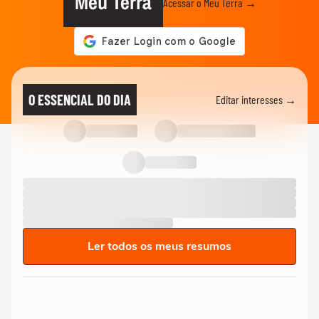
Meu Terra
Acessar o Meu Terra →
O ESSENCIAL DO DIA
Editar interesses →
Ler todos os meus resumos