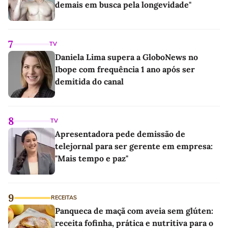
demais em busca pela longevidade"
7
TV
Daniela Lima supera a GloboNews no
Ibope com frequência 1 ano após ser
demitida do canal
8
TV
Apresentadora pede demissão de
telejornal para ser gerente em empresa:
"Mais tempo e paz"
9
RECEITAS
Panqueca de maçã com aveia sem glúten:
receita fofinha, prática e nutritiva para o