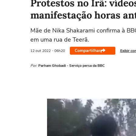
Protestos no Irã: víd
manifestação horas an
Mãe de Nika Shakarami confirma à BBC
em uma rua de Teerã.
Compartilhar
12 out
2022
- 06h20
Exibir co
Por:
Parham Ghobadi - Serviço persa da BBC