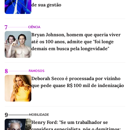
de sua gestão
7
CIÊNCIA
Bryan Johnson, homem que queria viver
até os 100 anos, admite que "foi longe
demais em busca pela longevidade"
8
FAMOSOS
Deborah Secco é processada por vizinho
que pede quase R$ 100 mil de indenização
9
MOBILIDADE
Henry Ford: "Se um trabalhador se
considera especialista, nós o demitimos;