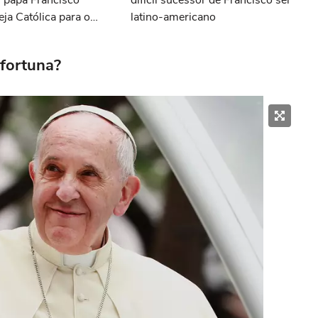
, papa Francisco
difícil sucessor de Francisco ser
eja Católica para o
latino-americano
fortuna?