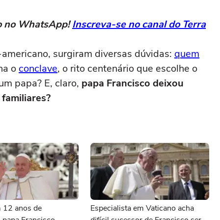
eto no WhatsApp!
Inscreva-se no canal do Terra
-americano, surgiram diversas dúvidas:
quem
na o
conclave
, o rito centenário que escolhe o
um papa? E, claro,
papa Francisco deixou
familiares?
m 12 anos de
Especialista em Vaticano acha