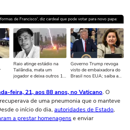
eformas de Francisco', diz cardeal que pode votar para novo papa:
sível reproduzir o vídeo
Raio atinge estádio na
Governo Trump revoga
ar novamente
r
Tailândia, mata um
visto de embaixadora do
jogador e deixa outros 12
Brasil nos EUA; saiba a
feridos
justificativa
a-feira, 21, aos 88 anos, no Vaticano
. O
se recuperava de uma pneumonia que o manteve
esde o início do dia,
autoridades de Estado
,
aram a prestar homenagens
e enviar