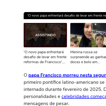
'O novo papa enfrentará desafio de levar em frente r
Ops!
ASSISTINDO
Não foi pos
'O novo papa enfrentará
Menina russa se
Tent
desafio de levar em frente
surpreende ao ganha
reformas de Francisco',
doces e bolo em
diz cardeal que pode
aniversário em SP
votar para novo papa
O
papa Francisco morreu nesta segund
primeiro pontífice latino-americano 
internado durante fevereiro de 2025. D
personalidades e
celebridades começ
mensagens de pesar.