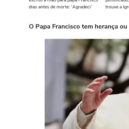
escrito à mão para papa Francisco
pontificado
dias antes de morte: 'Agradeci'
trouxe a Igr
século 21
O Papa Francisco tem herança ou 