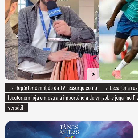
→ Repórter demitido da TV ressurge como
→ Essa foi a res
locutor em loja e mostra a importância de ser
sobre jogar no F
versátil