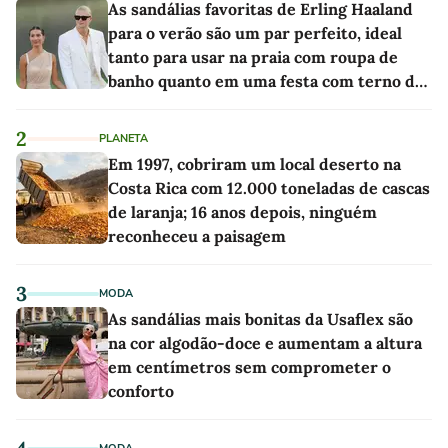
As sandálias favoritas de Erling Haaland
para o verão são um par perfeito, ideal
tanto para usar na praia com roupa de
banho quanto em uma festa com terno de
linho
2
PLANETA
Em 1997, cobriram um local deserto na
Costa Rica com 12.000 toneladas de cascas
de laranja; 16 anos depois, ninguém
reconheceu a paisagem
3
MODA
As sandálias mais bonitas da Usaflex são
na cor algodão-doce e aumentam a altura
em centímetros sem comprometer o
conforto