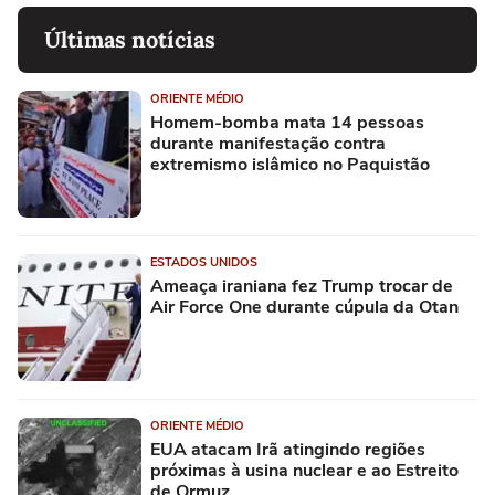
Últimas notícias
ORIENTE MÉDIO
Homem-bomba mata 14 pessoas
durante manifestação contra
extremismo islâmico no Paquistão
ESTADOS UNIDOS
Ameaça iraniana fez Trump trocar de
Air Force One durante cúpula da Otan
ORIENTE MÉDIO
EUA atacam Irã atingindo regiões
próximas à usina nuclear e ao Estreito
de Ormuz