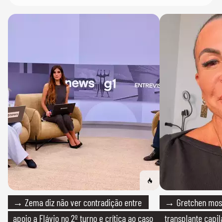
→ Zema diz não ver contradição entre
→ Gretchen most
apoio a Flávio no 2º turno e crítica ao caso
transplante capil