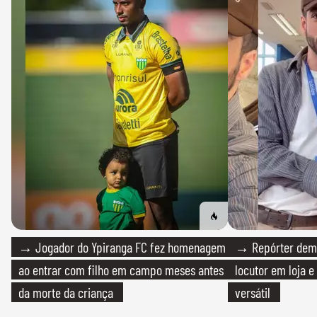
→ Jogador do Ypiranga FC fez homenagem
→ Repórter demi
ao entrar com filho em campo meses antes
locutor em loja e
da morte da criança
versátil