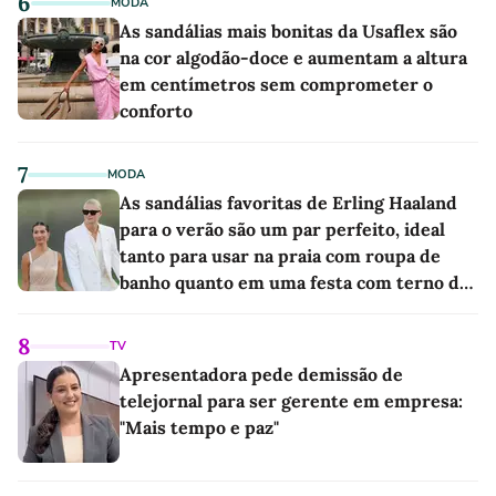
6
MODA
As sandálias mais bonitas da Usaflex são
na cor algodão-doce e aumentam a altura
em centímetros sem comprometer o
conforto
7
MODA
As sandálias favoritas de Erling Haaland
para o verão são um par perfeito, ideal
tanto para usar na praia com roupa de
banho quanto em uma festa com terno de
linho
8
TV
Apresentadora pede demissão de
telejornal para ser gerente em empresa:
"Mais tempo e paz"