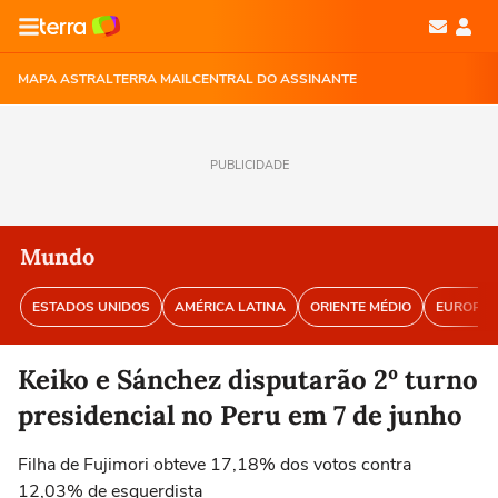
MAPA ASTRAL
TERRA MAIL
CENTRAL DO ASSINANTE
PUBLICIDADE
Mundo
ESTADOS UNIDOS
AMÉRICA LATINA
ORIENTE MÉDIO
EUROPA
Keiko e Sánchez disputarão 2º turno
presidencial no Peru em 7 de junho
Filha de Fujimori obteve 17,18% dos votos contra
12,03% de esquerdista