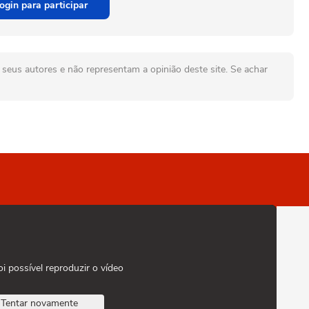
ogin para participar
seus autores e não representam a opinião deste site. Se achar
oi possível reproduzir o vídeo
Tentar novamente