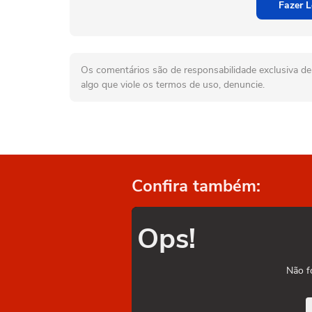
Fazer L
Os comentários são de responsabilidade exclusiva de 
algo que viole os termos de uso, denuncie.
Confira também:
Ops!
Não f