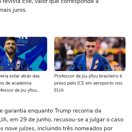
revista Elle, valor que corresponde ‌à
mais juros.
eria estar atrás das
Professor de jiu-jítsu brasileiro é
ono de academia
preso pelo ICE em aeroporto nos
fessor de jiu-jítsu
EUA
preso pelo ICE
 ⁠garantia enquanto Trump recorria da
A, em 29 de junho, recusou-se a julgar o caso
 nove juízes, incluindo três nomeados por