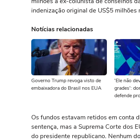
milhões à ex-colunista de conselhos da 
indenização original de US$5 milhões ‌
Notícias relacionadas
Governo Trump revoga visto de
'Ele não dev
embaixadora do Brasil nos EUA
grades': d
defende pro
brasileiro 
Os fundos estavam retidos em conta de
sentença, mas a Suprema Corte dos EU
do presidente republicano. Nenhum dos