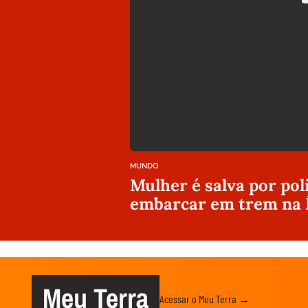
MUNDO
Mulher é salva por pol
embarcar em trem na 
Meu Terra
Acessar o Meu Terra →