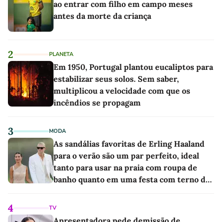
ao entrar com filho em campo meses
antes da morte da criança
2
PLANETA
Em 1950, Portugal plantou eucaliptos para
estabilizar seus solos. Sem saber,
multiplicou a velocidade com que os
incêndios se propagam
3
MODA
As sandálias favoritas de Erling Haaland
para o verão são um par perfeito, ideal
tanto para usar na praia com roupa de
banho quanto em uma festa com terno de
linho
4
TV
Apresentadora pede demissão de