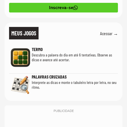
Inscreva-se
MEUS JOGOS
Acessar →
TERMO
Descubra a palavra do dia em até 6 tentativas. Observe as
dicas e avance até acertar.
PALAVRAS CRUZADAS
Interprete as dicas e monte o tabuleiro letra por letra, no seu
ritmo.
PUBLICIDADE