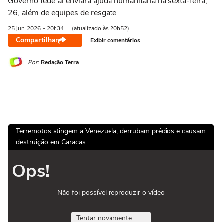
Governo federal enviará ajuda humanitária na sexta-feira,
26, além de equipes de resgate
25 jun
2026
- 20h34
(atualizado às 20h52)
Compartilhar
Exibir comentários
Por:
Redação Terra
Terremotos atingem a Venezuela, derrubam prédios e causam
destruição em Caracas:
Ops!
Não foi possível reproduzir o vídeo
Tentar novamente