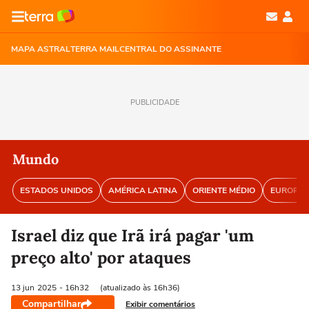
MAPA ASTRAL
TERRA MAIL
CENTRAL DO ASSINANTE
PUBLICIDADE
Mundo
ESTADOS UNIDOS
AMÉRICA LATINA
ORIENTE MÉDIO
EUROPA
Israel diz que Irã irá pagar 'um
preço alto' por ataques
13 jun
2025
- 16h32
(atualizado às 16h36)
Compartilhar
Exibir comentários