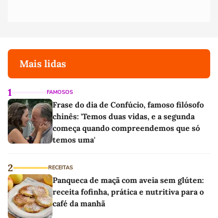
Mais lidas
1
FAMOSOS
Frase do dia de Confúcio, famoso filósofo
chinês: 'Temos duas vidas, e a segunda
começa quando compreendemos que só
temos uma'
2
RECEITAS
Panqueca de maçã com aveia sem glúten:
receita fofinha, prática e nutritiva para o
café da manhã