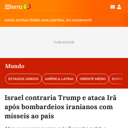
MAPA ASTRAL
TERRA MAIL
CENTRAL DO ASSINANTE
PUBLICIDADE
Mundo
ESTADOS UNIDOS
AMÉRICA LATINA
ORIENTE MÉDIO
EUROPA
Israel contraria Trump e ataca Irã
após bombardeios iranianos com
mísseis ao país