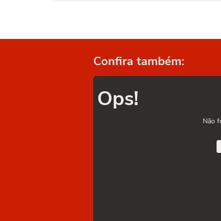
Confira também:
Ops!
Não f