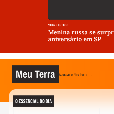
VIDA E ESTILO
Menina russa se surpr
aniversário em SP
Meu Terra
Acessar o Meu Terra →
O ESSENCIAL DO DIA