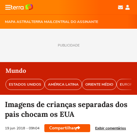
MAPA ASTRAL
TERRA MAIL
CENTRAL DO ASSINANTE
PUBLICIDADE
Mundo
ESTADOS UNIDOS
AMÉRICA LATINA
ORIENTE MÉDIO
EUROPA
Imagens de crianças separadas dos
pais chocam os EUA
Compartilhar
Exibir comentários
19 jun
2018
- 09h04