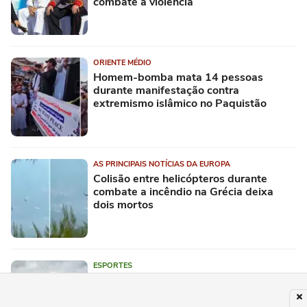
combate à violência
ORIENTE MÉDIO
Homem-bomba mata 14 pessoas
durante manifestação contra
extremismo islâmico no Paquistão
AS PRINCIPAIS NOTÍCIAS DA EUROPA
Colisão entre helicópteros durante
combate a incêndio na Grécia deixa
dois mortos
ESPORTES
Gigantes do skate street internacional
desembarcam no Maracanãzinho (RJ)
para o SLS Rio Takeover