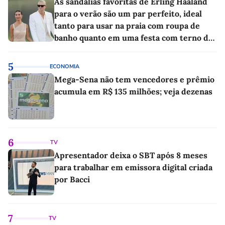
As sandálias favoritas de Erling Haaland
para o verão são um par perfeito, ideal
tanto para usar na praia com roupa de
banho quanto em uma festa com terno de
linho
5
ECONOMIA
Mega-Sena não tem vencedores e prêmio
acumula em R$ 135 milhões; veja dezenas
6
TV
Apresentador deixa o SBT após 8 meses
para trabalhar em emissora digital criada
por Bacci
7
TV