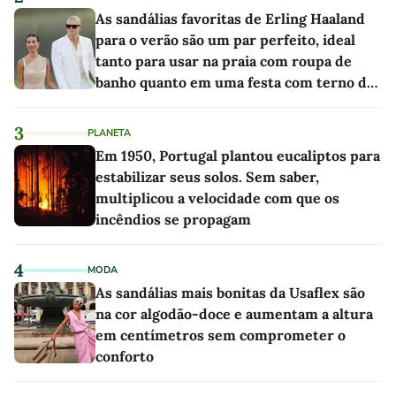
As sandálias favoritas de Erling Haaland
para o verão são um par perfeito, ideal
tanto para usar na praia com roupa de
banho quanto em uma festa com terno de
linho
3
PLANETA
Em 1950, Portugal plantou eucaliptos para
estabilizar seus solos. Sem saber,
multiplicou a velocidade com que os
incêndios se propagam
4
MODA
As sandálias mais bonitas da Usaflex são
na cor algodão-doce e aumentam a altura
em centímetros sem comprometer o
conforto