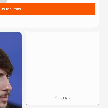
Nova York ‘debaixo d’água’
na véspera da...
eus resumos
ESTADOS UNIDOS
Trump acusa China de
acessar dados de 220
milhões de eleitores e...
ESTADOS UNIDOS
Fumaça de incêndios
florestais no Canadá
encobre céu de Nova York
MUNDO
Bombeiros usam máscara
de oxigênio em pombo que
passou mal após...
PUBLICIDADE