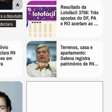
Resultado da
Lotofácil 3756: Três
ra a deputado
apostas do DF, PA
e RO acertam as 15
 declara
dezenas nesta
sexta-feira
ilvio
Terrenos, casa e
clara R$
apartamento:
ões em
Datena registra
ra
patrimônio de R$
35 milhões em
candidatura a
deputado federal
por SP