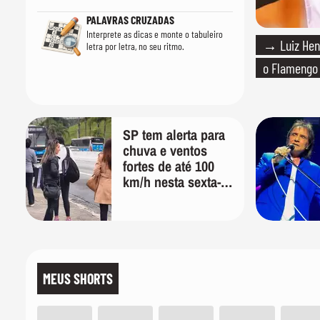
PALAVRAS CRUZADAS
Interprete as dicas e monte o tabuleiro
→ Luiz Hen
letra por letra, no seu ritmo.
o Flamengo
SP tem alerta para
chuva e ventos
fortes de até 100
km/h nesta sexta-
feira; veja a
previsão do tempo
MEUS SHORTS