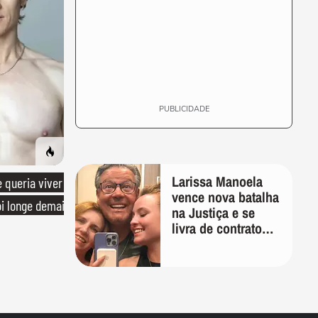
PUBLICIDADE
Larissa Manoela
queria viver
vence nova batalha
oi longe demais
na Justiça e se
livra de contrato
vitalício assinado
pelos pais na
infância