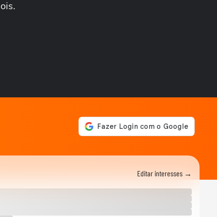
ois.
NOTÍCIAS
Lula diz que Brasil não vai
ficar 'chorando' por
exportações que...
ESTADOS UNIDOS
Trump acompanha
repatriação de corpos de
militares dos EUA mortos...
ISRAEL
Prefeito de Nova York
admite que não cumprirá
promessa de prender...
MUNDO
Trump diz que EUA vão
atacar ‘em breve’ montanha
estratégica de...
COPA DO MUNDO DA FIFA 2026
Herói da Espanha na final,
Editar interesses →
Ferran Torres usa boné com
frase de...
COPA DO MUNDO DA FIFA 2026
Temporal deixa regiões de