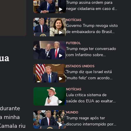
Trump assina ordem para
negar cidadania em caso de
'turismo de...
NOTÍCIAS
Governo Trump revoga visto
de embaixadora do Brasil
nos EUA; saiba...
FUTEBOL
Trump nega ter conversado
sua
com Infantino sobre
proposta da Fifa...
ESTADOS UNIDOS
Trump diz que Israel está
'muito feliz' com acordo
para...
NOTÍCIAS
Lula critica sistema de
saúde dos EUA ao exaltar
 durante
SUS: ‘Vá tentar...
MUNDO
 a minha
Trump reage após ter
discurso interrompido por
Kamala riu
gritos de ‘protetor...