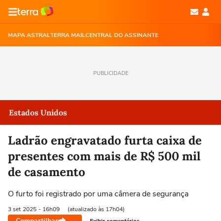
MAPA ASTRAL
TERRA MAIL
CENTRAL DO ASSINANTE
PUBLICIDADE
Estados Unidos
Ladrão engravatado furta caixa de
presentes com mais de R$ 500 mil
de casamento
O furto foi registrado por uma câmera de segurança
3 set
2025
- 16h09
(atualizado às 17h04)
Compartilhar
Exibir comentários