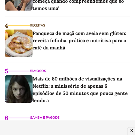
começa quando compreendemos que só
temos uma'
4
RECEITAS
Panqueca de maçã com aveia sem glúten:
receita fofinha, prática e nutritiva para o
café da manhã
5
FAMOSOS
Mais de 80 milhões de visualizações na
Netflix: a minissérie de apenas 6
episódios de 50 minutos que pouca gente
lembra
6
SAMBA E PAGODE
Após décadas de união familiar, Roberto
Carlos anuncia saída do filho de Erasmo