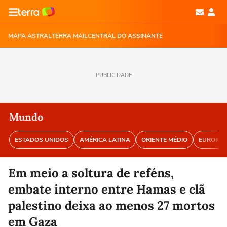
MAPA ASTRAL
TERRA MAIL
CENTRAL DO ASSINANTE
PUBLICIDADE
Mundo
ESTADOS UNIDOS
AMÉRICA LATINA
ORIENTE MÉDIO
EUROPA
Em meio a soltura de reféns,
embate interno entre Hamas e clã
palestino deixa ao menos 27 mortos
em Gaza