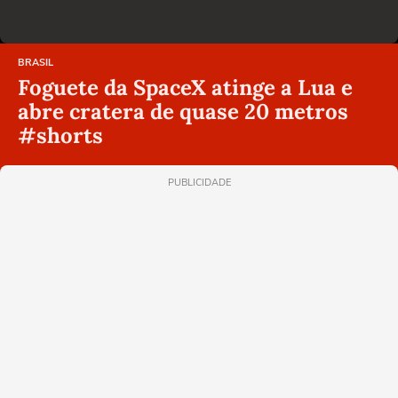
BRASIL
Foguete da SpaceX atinge a Lua e
abre cratera de quase 20 metros
#shorts
PUBLICIDADE