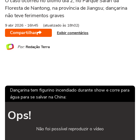
O caso ocorreu no último dia 2, no Parque Safari da
Floresta de Nantong, na província de Jiangsu; dançarina
não teve ferimentos graves
9 abr
2026
- 16h45
(atualizado às 18h02)
Compartilhar
Exibir comentários
Por:
Redação Terra
Dançarina tem figurino incendiado durante show e corre para
água para se salvar na China:
Ops!
Não foi possível reproduzir o vídeo