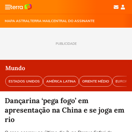
MAPA ASTRAL
TERRA MAIL
CENTRAL DO ASSINANTE
PUBLICIDADE
Mundo
ESTADOS UNIDOS
AMÉRICA LATINA
ORIENTE MÉDIO
EUROPA
Dançarina ‘pega fogo’ em
apresentação na China e se joga em
rio