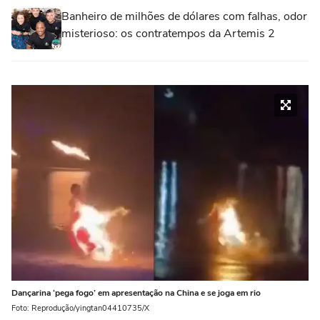
Banheiro de milhões de dólares com falhas, odor
misterioso: os contratempos da Artemis 2
Dançarina ‘pega fogo’ em apresentação na China e se joga em rio
Foto: Reprodução/yingtan04410735/X