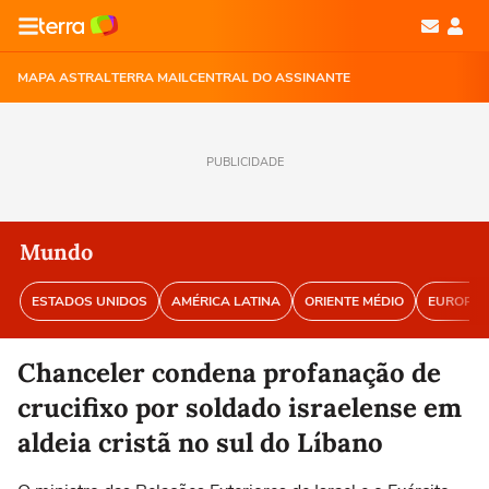
MAPA ASTRAL
TERRA MAIL
CENTRAL DO ASSINANTE
PUBLICIDADE
Mundo
ESTADOS UNIDOS
AMÉRICA LATINA
ORIENTE MÉDIO
EUROPA
Chanceler condena profanação de
crucifixo por soldado israelense em
aldeia cristã no sul do Líbano