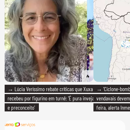
→ Lúcia Veríssimo rebate críticas que Xuxa
→ 'Ciclone-bomb
recebeu por figurino em turnê: 'É pura inveja
vendavais devem a
e preconceito'
feira, alerta Inme