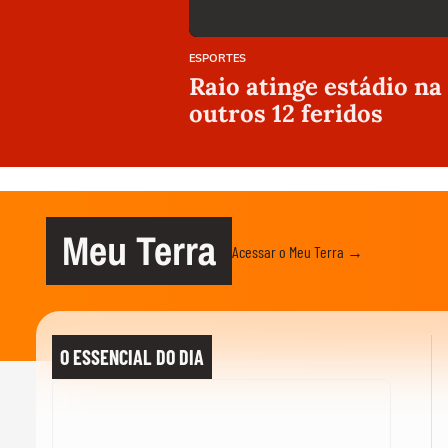
ESPORTES
Raio atinge estádio na
outros 12 feridos
Meu Terra
Acessar o Meu Terra →
O ESSENCIAL DO DIA