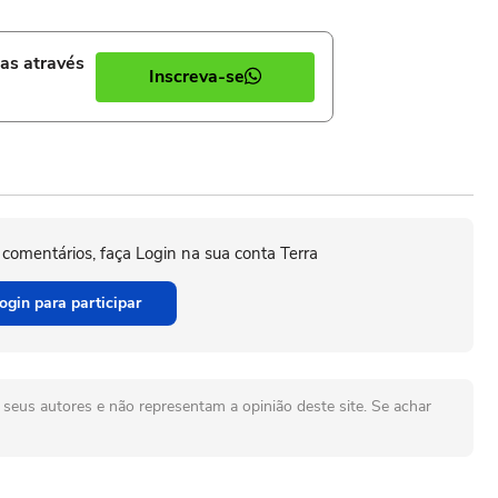
ias através
Inscreva-se
 comentários, faça Login na sua conta Terra
ogin para participar
seus autores e não representam a opinião deste site. Se achar