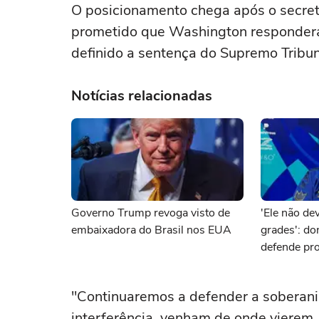
O posicionamento chega após o secret
prometido que Washington responderá
definido a sentença do Supremo Tribun
Notícias relacionadas
Governo Trump revoga visto de
'Ele não dev
embaixadora do Brasil nos EUA
grades': d
defende pro
brasileiro 
"Continuaremos a defender a soberania
interferência, venham de onde vierem.