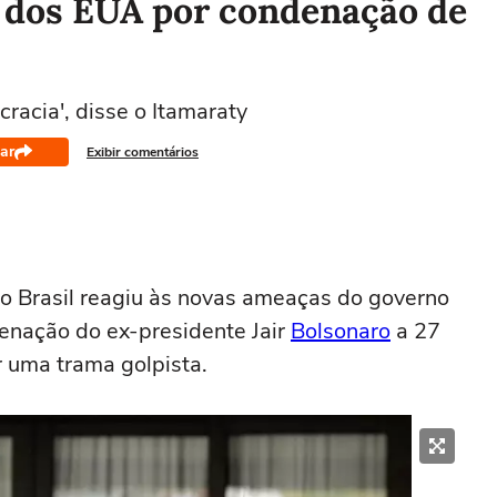
s dos EUA por condenação de
acia', disse o Itamaraty
ar
Exibir comentários
do Brasil reagiu às novas ameaças do governo
enação do ex-presidente Jair
Bolsonaro
a 27
r uma trama golpista.