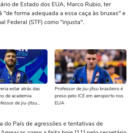
ário de Estado dos EUA, Marco Rubio, ter
 "de forma adequada a essa caça às bruxas" e
al Federal (STF) como "injusta".
eria estar atrás das
Professor de jiu-jítsu brasileiro é
ono de academia
preso pelo ICE em aeroporto nos
fessor de jiu-jítsu
EUA
preso pelo ICE
 do País de agressões e tentativas de
 Ameaças como a feita hoje [11] pelo secretário