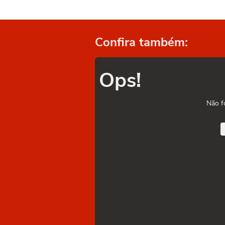
Confira também:
Ops!
Não f