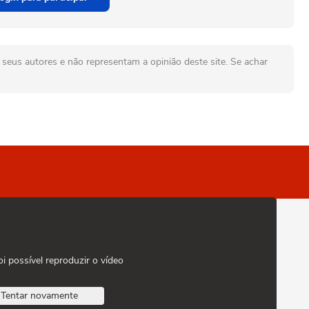
seus autores e não representam a opinião deste site. Se achar
oi possível reproduzir o vídeo
Tentar novamente